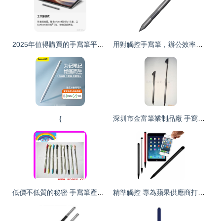
2025年值得購買的手寫筆平板推薦指南
用對觸控手寫筆，辦公效率翻倍輕松搞定
{
深圳市金富筆業制品廠 手寫筆產品系列精粹
低價不低質的秘密 手寫筆產品，這些品類支撐龐大商機
精準觸控 專為蘋果供應商打造的1.2毫米筆尖活性電容筆解析