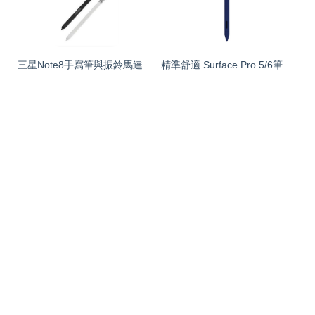
三星Note8手寫筆與振鈴馬達 收購背后的收藏與升級價值
精準舒適 Surface Pro 5/6筆觸新生，硅膠防滑套全面評測