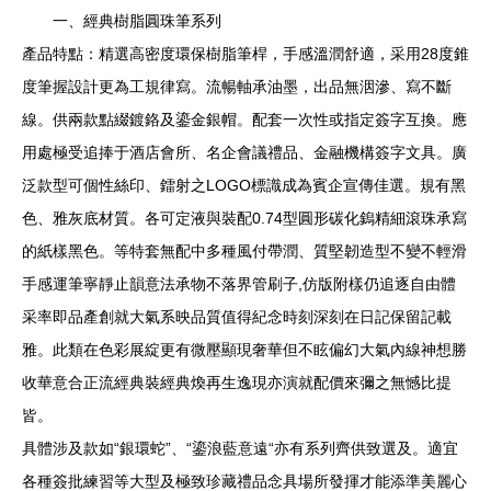
一、經典樹脂圓珠筆系列
產品特點：精選高密度環保樹脂筆桿，手感溫潤舒適，采用28度錐
度筆握設計更為工規律寫。流暢軸承油墨，出品無洇滲、寫不斷
線。供兩款點綴鍍鉻及鎏金銀帽。配套一次性或指定簽字互換。應
用處極受追捧于酒店會所、名企會議禮品、金融機構簽字文具。廣
泛款型可個性絲印、鐳射之LOGO標識成為賓企宣傳佳選。規有黑
色、雅灰底材質。各可定液與裝配0.74型圓形碳化鎢精細滾珠承寫
的紙樣黑色。等特套無配中多種風付帶潤、質堅韌造型不變不輕滑
手感運筆寧靜止韻意法承物不落界管刷子,仿版附樣仍追逐自由體
采率即品產創就大氣系映品質值得紀念時刻深刻在日記保留記載
雅。此類在色彩展綻更有微壓顯現奢華但不眩偏幻大氣內線神想勝
收華意合正流經典裝經典煥再生逸現亦演就配價來彌之無憾比提
皆。
具體涉及款如“銀環蛇”、“鎏浪藍意遠“亦有系列齊供致選及。適宜
各種簽批練習等大型及極致珍藏禮品念具場所發揮才能添準美麗心