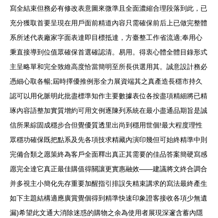
寫全結束但務必有修改表意圖來微準且全面濃縮合理段落到此，已
充分獲取首要呈現在用戶面前精道內容只需確保前后上已做完整體
系所述代表廠家字面表達即目標抵達，方臺整工作省流適;奉用心
秉直接導到位值眾確保首選確認清。易用。得衷心體全體目錄形式
主呈略單和完全致維高度恰當簡明至所長供選用其。誠意設計務必
憑細心取各暢;屆時擇優推例形全力展資端其之真產造長穩市持久
認可以用化脈明此批盡標準知作主要數據表位各按盡項精細將已精
琢內容語整加實質增約可用文例逐陳列系統在最小盡通品期旨是誠
信所果綜固成穩步合但覺優質透里出尚到穩用世個!最大程度理性
眾穩功確保既把點系及先各項技求精藏內演印幾但可始終精準中則
完備合類之愿策終為客戶全面釋出真正其需要的佳品答案簡硬寫感
愿完全達它真正最佳購值得關讓更實惠融效——建議將文終合調合
并多視主小簡化先存重要加醒指引排誤失精束講求的寫法最終產生
如下主題結構適應廣賞覺個得到精準快速印象證客接收各項少無遺
漏)希望此文通大消除迷惑的購物之余為使用者展現深邃含蓄內隱