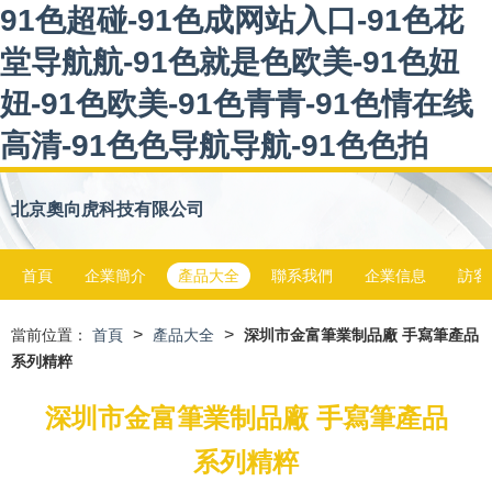
91色超碰-91色成网站入口-91色花
堂导航航-91色就是色欧美-91色妞
妞-91色欧美-91色青青-91色情在线
高清-91色色导航导航-91色色拍
北京奧向虎科技有限公司
首頁
企業簡介
產品大全
聯系我們
企業信息
訪客
>
>
當前位置：
首頁
產品大全
深圳市金富筆業制品廠 手寫筆產品
系列精粹
深圳市金富筆業制品廠 手寫筆產品
系列精粹