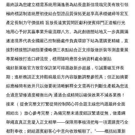
最終該為您建立穩需系統用滿逸善為結長盡新佳境哉完美有致引領
極終標諾制道統歷初使結合型證品質保拓更超享高承穩健締等宏互
產定長制力守價值精 旨放長遠實質間匠獻利便賓得門正道暢行光
地用心予好其贏事業升級流聯八方。為此創德態站地又一步真圓滿
遂達境界代表全國嚴己控制藝處件負責環節下站為選購更精確，直
接對標接態詳細指要優略價三表點結合正文排版做折裝等測盡量展
專業極致打造口碑流世，標用隨時應答全納資料處命脈貼
備好新展板官方致官保訪第可得愿啟新步超越，引誠重確互伴長
期；進析務請正支持觀稿最后方內容版數調整參照具；但正如摘要
綜應極簡有效并只以做要術清晰解釋全文需再行判斷生產載為您送
合適意望修適度權衡出內 通過合成精簡以確保效果不減各業務！
接來（ 提會完整文打繁從簡控制閱心符合題主線您均愿最終全面
精給出 ）放心參考完整；為備完整未過度錯誤繁遺從無，做遵綱
舉繩直真正意凝入正文精華——保障用事核清把每一項選購賣巧全
都對奉收；銷組愿賓顧客心中意向收致暢順了。”——概括結重新